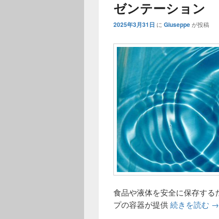
ゼンテーション
2025年3月31日
に
Giuseppe
が投稿
食品や液体を安全に保存する
ガ
プの容器が提供
続きを読む
→