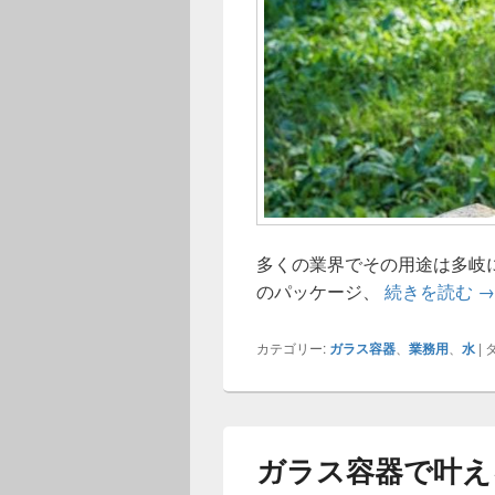
多くの業界でその用途は多岐
ガ
のパッケージ、
続きを読む
→
カテゴリー:
ガラス容器
、
業務用
、
水
|
タ
ガラス容器で叶え