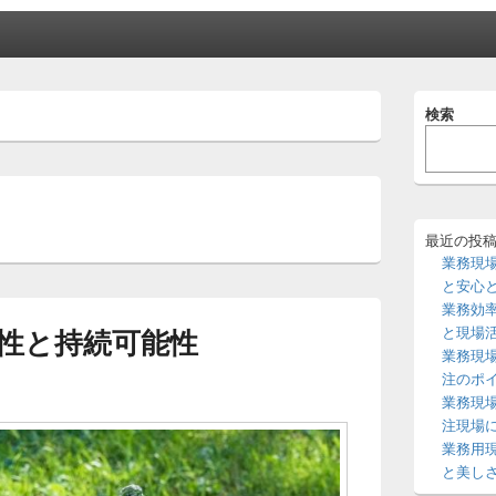
メ
検索
イ
ン
サ
イ
ド
バ
ー
最近の投
ウ
業務現
ィ
と安心
ジ
業務効
ェ
性と持続可能性
と現場
ッ
業務現
ト
エ
注のポ
リ
業務現
ア
注現場
業務用
と美し