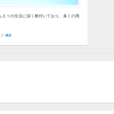
ら人々の生活に深く根付いており、多くの用
ラス容器で魅せる美食の世界
グ:
発注