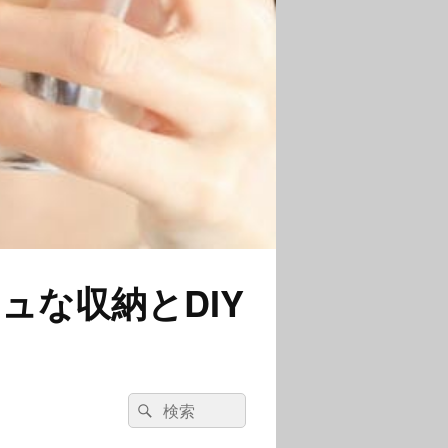
ュな収納とDIY
検
検
索:
索