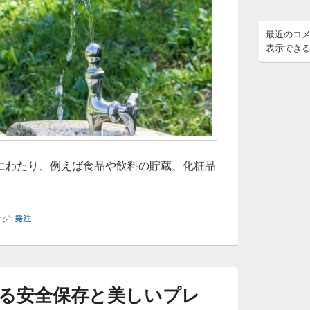
最近のコ
表示でき
にわたり、例えば食品や飲料の貯蔵、化粧品
ラス容器の多様性と持続可能性
グ:
発注
る安全保存と美しいプレ