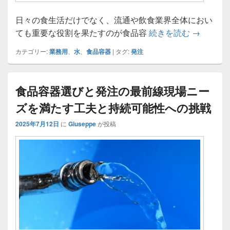
日々の食生活だけでなく、流通や飲食業界全体におい
食品容器
ても重要な役割を果たすのが食品容
続きを読む
→
カテゴリー:
業務用
、
水
、
食品容器
|
タグ:
発注
食品容器選びと発注の最前線現場ニー
ズを満たす工夫と持続可能性への挑戦
2025年7月12日
に
Giuseppe
が投稿