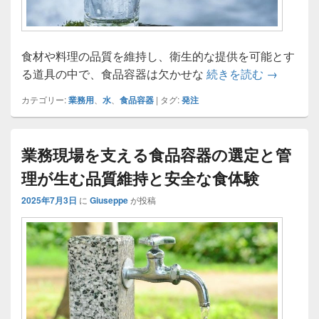
食材や料理の品質を維持し、衛生的な提供を可能とす
食品容器
る道具の中で、食品容器は欠かせな
続きを読む
→
カテゴリー:
業務用
、
水
、
食品容器
|
タグ:
発注
業務現場を支える食品容器の選定と管
理が生む品質維持と安全な食体験
2025年7月3日
に
Giuseppe
が投稿