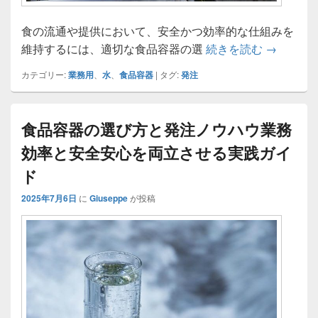
食の流通や提供において、安全かつ効率的な仕組みを
食品容器
維持するには、適切な食品容器の選
続きを読む
→
カテゴリー:
業務用
、
水
、
食品容器
|
タグ:
発注
食品容器の選び方と発注ノウハウ業務
効率と安全安心を両立させる実践ガイ
ド
2025年7月6日
に
Giuseppe
が投稿