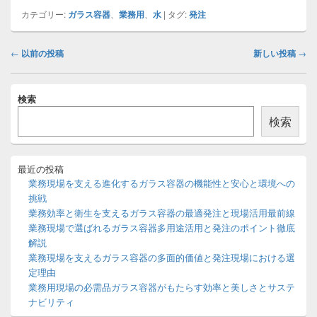
カテゴリー:
ガラス容器
、
業務用
、
水
|
タグ:
発注
投
←
以前の投稿
新しい投稿
→
稿
ナ
メ
ビ
検索
イ
ゲ
ン
検索
ー
サ
イ
シ
ド
ョ
バ
最近の投稿
ン
ー
業務現場を支える進化するガラス容器の機能性と安心と環境への
ウ
挑戦
ィ
業務効率と衛生を支えるガラス容器の最適発注と現場活用最前線
ジ
業務現場で選ばれるガラス容器多用途活用と発注のポイント徹底
ェ
ッ
解説
ト
業務現場を支えるガラス容器の多面的価値と発注現場における選
エ
定理由
リ
業務用現場の必需品ガラス容器がもたらす効率と美しさとサステ
ア
ナビリティ