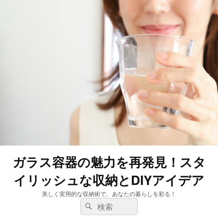
ガラス容器の魅力を再発見！スタ
イリッシュな収納とDIYアイデア
美しく実用的な収納術で、あなたの暮らしを彩る！
検
検
索:
索