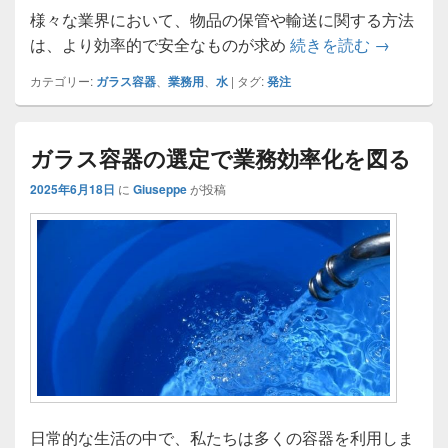
様々な業界において、物品の保管や輸送に関する方法
ガラス容
は、より効率的で安全なものが求め
続きを読む
→
カテゴリー:
ガラス容器
、
業務用
、
水
|
タグ:
発注
ガラス容器の選定で業務効率化を図る
2025年6月18日
に
Giuseppe
が投稿
日常的な生活の中で、私たちは多くの容器を利用しま