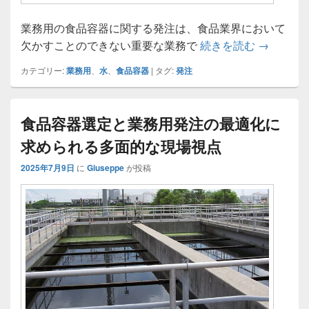
業務用の食品容器に関する発注は、食品業界において
食品容器
欠かすことのできない重要な業務で
続きを読む
→
カテゴリー:
業務用
、
水
、
食品容器
|
タグ:
発注
食品容器選定と業務用発注の最適化に
求められる多面的な現場視点
2025年7月9日
に
Giuseppe
が投稿