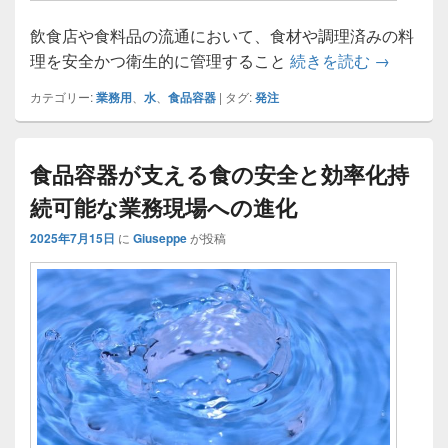
飲食店や食料品の流通において、食材や調理済みの料
業務用食
理を安全かつ衛生的に管理すること
続きを読む
→
カテゴリー:
業務用
、
水
、
食品容器
|
タグ:
発注
食品容器が支える食の安全と効率化持
続可能な業務現場への進化
2025年7月15日
に
Giuseppe
が投稿